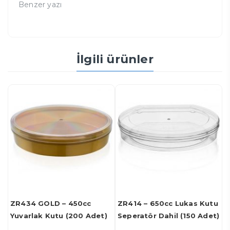
Benzer yazı
İlgili ürünler
ZR434 GOLD – 450cc
ZR414 – 650cc Lukas Kutu
Z
Yuvarlak Kutu (200 Adet)
Seperatör Dahil (150 Adet)
B
A