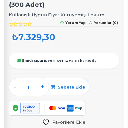
(300 Adet)
Kullanışlı Uygun Fiyat Kuruyemiş, Lokum
Şekerleme, Draje Kutuları
Yorum Yap
Yorumlar (0)
₺
7.329,30
Şimdi sipariş verirseniz yarın kargoda
ZR433
Sepete Ekle
-
270cc
Yuvarlak
Kutu
(300
Favorilere Ekle
Adet)