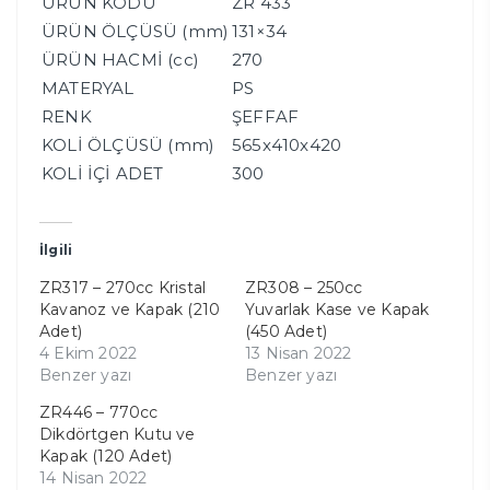
ÜRÜN KODU
ZR 433
ÜRÜN ÖLÇÜSÜ (mm)
131×34
ÜRÜN HACMİ (cc)
270
MATERYAL
PS
RENK
ŞEFFAF
KOLİ ÖLÇÜSÜ (mm)
565x410x420
KOLİ İÇİ ADET
300
İlgili
ZR317 – 270cc Kristal
ZR308 – 250cc
Kavanoz ve Kapak (210
Yuvarlak Kase ve Kapak
Adet)
(450 Adet)
4 Ekim 2022
13 Nisan 2022
Benzer yazı
Benzer yazı
ZR446 – 770cc
Dikdörtgen Kutu ve
Kapak (120 Adet)
14 Nisan 2022