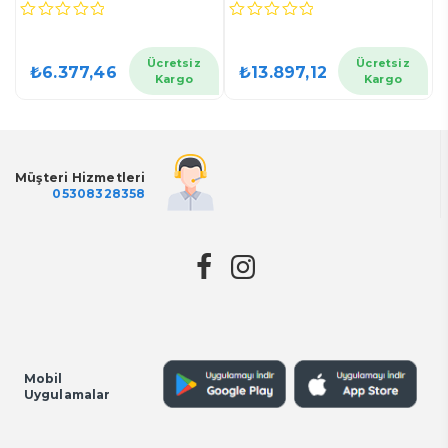
0
0
0
out
out
o
of
of
o
Ücretsiz
Ücretsiz
₺
6.377,46
₺
13.897,12
5
5
5
Kargo
Kargo
Müşteri Hizmetleri
05308328358
Mobil
Uygulamalar