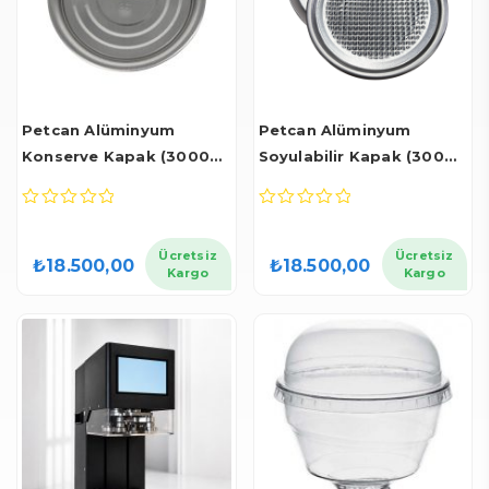
Petcan Alüminyum
Petcan Alüminyum
Konserve Kapak (3000
Soyulabilir Kapak (3000
Adet)
Adet)
0
0
out
out
of
of
Ücretsiz
Ücretsiz
₺
18.500,00
₺
18.500,00
5
5
Kargo
Kargo