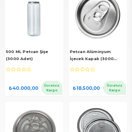
500 ML Petcan Şişe
Petcan Alüminyum
(3000 Adet)
İçecek Kapak (3000
Adet)
0
0
out
out
of
of
Ücretsiz
Ücretsiz
₺
40.000,00
₺
18.500,00
5
5
Kargo
Kargo