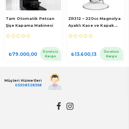
Tam Otomatik Petcan
ZR312 – 220cc Magnolya
Şişe Kapama Makinesi
Ayaklı Kase ve Kapak
(1000 Adet)
0
0
out
out
of
of
Ücretsiz
Ücretsiz
₺
79.000,00
₺
13.600,13
5
5
Kargo
Kargo
Müşteri Hizmetleri
05308328358