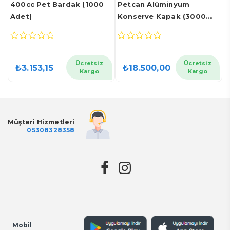
400cc Pet Bardak (1000
Petcan Alüminyum
B
Adet)
Konserve Kapak (3000
(
Adet)
0
0
0
out
out
o
of
of
o
Ücretsiz
Ücretsiz
₺
3.153,15
₺
18.500,00
5
5
5
Kargo
Kargo
Müşteri Hizmetleri
05308328358
Mobil