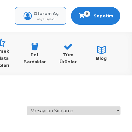
Oturum Aç
0
Sepetim
veya üye ol
mek
Pet
Tüm
lata
Blog
Bardaklar
Ürünler
pları