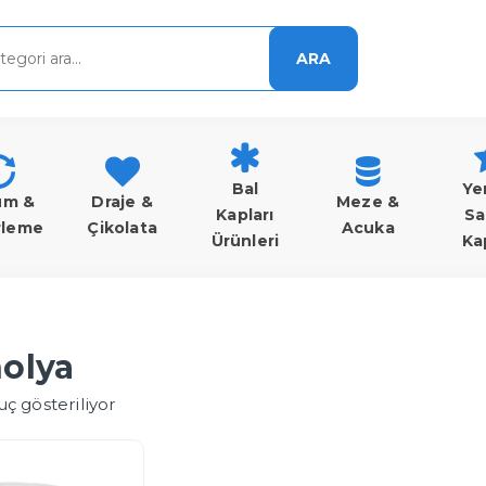
ARA
Bal
Ye
um &
Draje &
Meze &
Kapları
Sa
rleme
Çikolata
Acuka
Ürünleri
Ka
olya
uç gösteriliyor