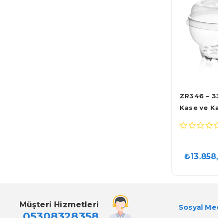
ZR346 – 3
Kase ve K
Adet)
0
out
of
₺
13.858
5
Müşteri Hizmetleri
Sosyal Me
05308328358