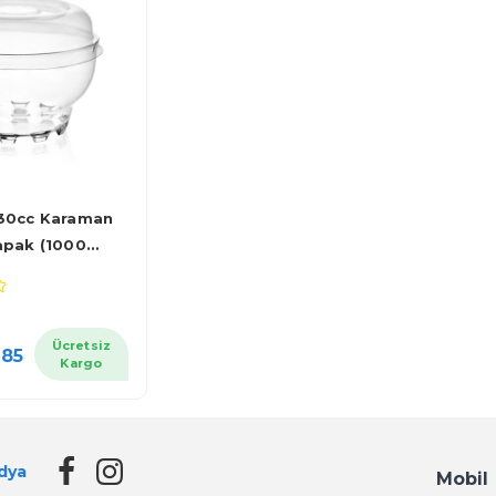
30cc Karaman
apak (1000
Ücretsiz
,85
Kargo
dya
Mobil