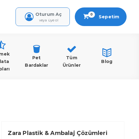
Oturum Aç
0
Sepetim
veya üye ol
mek
Pet
Tüm
lata
Blog
Bardaklar
Ürünler
pları
Zara Plastik & Ambalaj Çözümleri